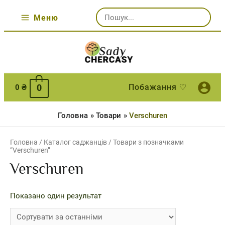
Перейти
Шукати:
до
Меню
Main
вмісту
Menu
Побажання ♡
0
0
₴
Головна
Товари
Verschuren
Головна
/
Каталог саджанців
/ Товари з позначками
“Verschuren”
Verschuren
Показано один результат