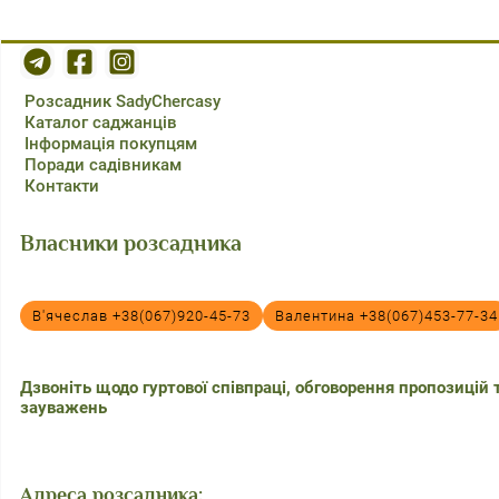
Johnston
Kordes
Laperriere
Розсадник SadyChercasy
Каталог саджанців
Lex+
Інформація покупцям
Поради садівникам
McGredy
Контакти
Meilland
Власники розсадника
NIRP
Olesen
В'ячеслав +38(067)920-45-73
Валентина +38(067)453-77-34
Olij
Schreurs
Дзвоніть щодо гуртової співпраці, обговорення пропозицій 
зауважень
Somerfield
Stephens
Адреса розсадника:
Swim&Ellis