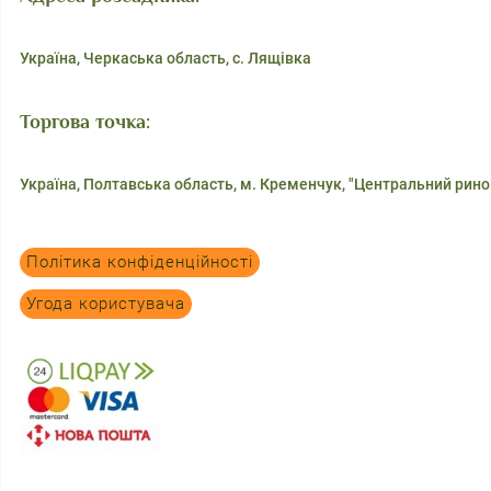
Tantau
Україна, Черкаська область, с. Лящівка
Terra Nigra
Verschuren
Торгова точка:
Weeks
Україна, Полтавська область, м. Кременчук, "Центральний рино
Williams
Загорулько В. В.
Політика конфіденційності
Писанка О. М.
Угода користувача
Ремонтантні