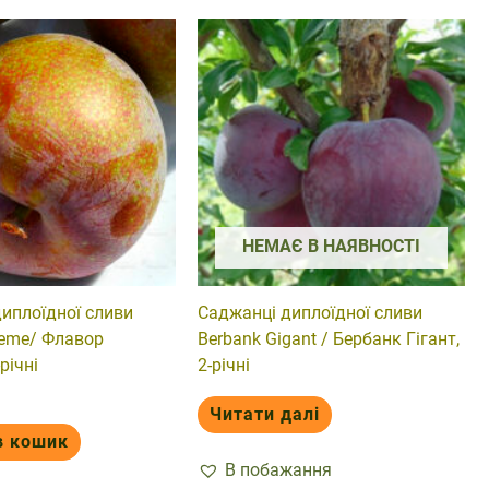
НЕМАЄ В НАЯВНОСТІ
иплоїдної сливи
Саджанці диплоїдної сливи
reme/ Флавор
Berbank Gigant / Бербанк Гігант,
річні
2-річні
Читати далі
в кошик
В побажання