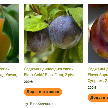
сливи
Саджанці диплоїдної сливи
Саджанці д
лд Улена,
Black Gold/ Блек Голд, 2-річні
Flavor Sup
Супреме, 2-
200
₴
200
₴
Додати в кошик
Додати 
В побажання