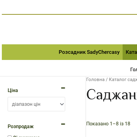
Перейти
до
вмісту
Розсадник SadyChercasy
Ката
Го
Головна
/
Каталог сад
Саджан
Ціна
Показано 1–8 із 18
Розпродаж