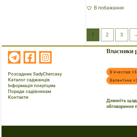
В побажання
1
2
3
Власники 
В'ячеслав +3
Розсадник SadyChercasy
Каталог саджанців
Валентина +
Інформація покупцям
Поради садівникам
Контакти
Дзвоніть щодо
обговорення 