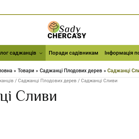
лог саджанців
Поради садівникам
Інформація п
ловна
Товари
Саджанці Плодових дерев
Саджанці Сл
жанців
/
Саджанці Плодових дерев
/ Саджанці Сливи
ці Сливи