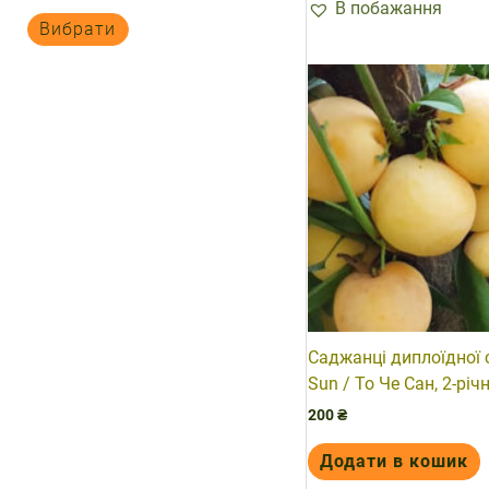
В побажання
Вибрати
Саджанці диплоїдної 
Sun / То Че Сан, 2-річн
200
₴
Додати в кошик