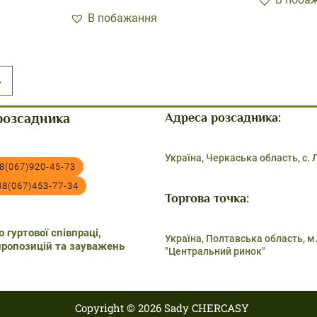
В побажання
→
розсадника
Адреса розсадника:
Україна, Черкаська область, с.
8(067)920-45-73
38(067)453-77-34
Торгова точка:
 гуртової співпраці,
Україна, Полтавська область, м
пропозицій та зауважень
"Центральний ринок"
Copyright © 2026 Sady CHERCASY