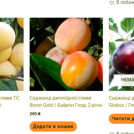
В поба
НЕМА
сливи TC
Саджанці диплоїдної сливи
Саджанці д
і
Byron Gold / Байрон Голд, 2-річні
Globus / Гл
200
₴
Читати 
Додати в кошик
В поба