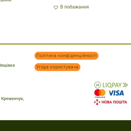
В побажання
Політика конфіденційності
 Лящівка
Угода користувача
. Кременчук,