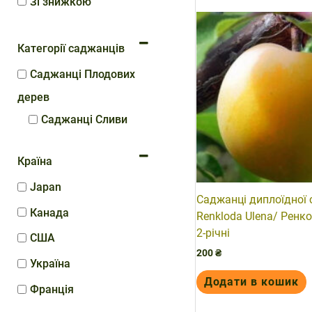
Зі знижкою
Категорії саджанців
Саджанці Плодових
дерев
Саджанці Сливи
Країна
Japan
Саджанці диплоїдної 
Канада
Renkloda Ulena/ Ренко
2-річні
США
200
₴
Україна
Додати в кошик
Франція