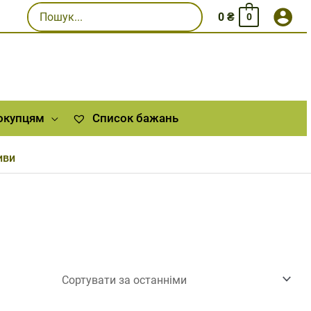
Шукати:
0
₴
0
окупцям
Список бажань
иви