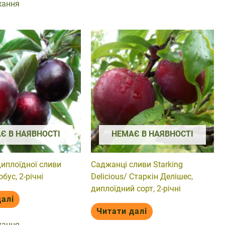
жання
Є В НАЯВНОСТІ
НЕМАЄ В НАЯВНОСТІ
иплоїдної сливи
Саджанці сливи Starking
обус, 2-річні
Delicious/ Старкін Делішес,
диплоїдний сорт, 2-річні
далі
Читати далі
жання