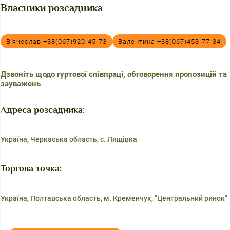
Власники розсадника
В'ячеслав +38(067)920-45-73
Валентина +38(067)453-77-34
Дзвоніть щодо гуртової співпраці, обговорення пропозицій та
зауважень
Адреса розсадника:
Україна, Черкаська область, с. Лящівка
Торгова точка:
Україна, Полтавська область, м. Кременчук, "Центральний ринок"