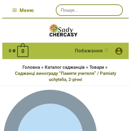
Перейти
Шукати:
до
Меню
Main
вмісту
Menu
0
Побажання ♡
0
₴
Головна
Каталог саджанців
Товари
Саджанці винограду “Памяти учителя” / Pamiaty
uchytelia, 2-річні