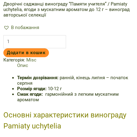
Дворічні саджанці винограду “Памяти учителя” / Pamiaty
uchytelia, ягоди з мускатним ароматом до 12 г – виноград
авторської селекції
В побажання
Саджанці
винограду
“Памяти
Додати в кошик
учителя”
/
Категорія:
Misc
Pamiaty
Опис
uchytelia,
2-
Термін дозрівання:
ранній, кінець липня – початок
річні
серпня
кількість
Розмір ягоди:
10-12 г
Смак ягоди:
гармонійний з легким мускатним
ароматом
Основні характеристики винограду
Pamiaty uchytelia