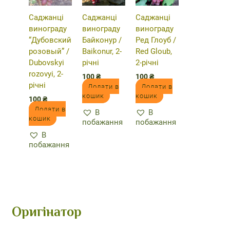
Саджанці
Саджанці
Саджанці
винограду
винограду
винограду
“Дубовский
Байконур /
Ред Глоуб /
розовый” /
Baikonur, 2-
Red Gloub,
Dubovskyi
річні
2-річні
rozovyi, 2-
100
₴
100
₴
річні
Додати в
Додати в
кошик
кошик
100
₴
Додати в
В
В
кошик
побажання
побажання
В
побажання
Оригінатор