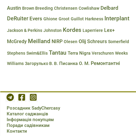
Delbard
Austin
Brown Breeding
Christensen
Cowlishaw
DeRuiter
Interplant
Evers
Ghione
Groot
Guillot
Harkness
Kordes
Lex+
Jackson & Perkins
Johnston
Laperriere
Meilland
Olij
McGredy
NIRP
Schreurs
Olesen
Somerfield
Tantau
Terra Nigra
Stephens
Swim&Ellis
Verschuren
Weeks
Ремонтантні
Писанка О. М.
Williams
Загорулько В. В.
Розсадник SadyChercasy
Каталог саджанців
Інформація покупцям
Поради садівникам
Контакти