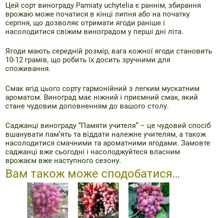
Цей сорт
винограду Pamiaty uchytelia
є раннім, збирання
врожаю може початися в кінці липня або на початку
серпня, що дозволяє отримати ягоди раніше і
насолодитися свіжим виноградом у перші дні літа.
Ягоди мають середній розмір, вага кожної ягоди становить
10-12 грамів, що робить їх досить зручними для
споживання.
Смак ягід цього сорту гармонійний з легким мускатним
ароматом. Виноград має ніжний і приємний смак, який
стане чудовим доповненням до вашого столу.
Саджанці винограду “Памяти учителя”
– це чудовий спосіб
вшанувати пам’ять та віддати належне учителям, а також
насолодитися смачними та ароматними ягодами. Замовте
саджанці вже сьогодні і насолоджуйтеся власним
врожаєм вже наступного сезону.
Вам також може сподобатися…