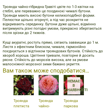
Троянда чайно-гібридна Гравіті цвіте по 1-3 квітки на
стеблі, але переважно це поодинокі чималі бутони.
Троянди мають високі бутони келихоподібної форми.
Пелюстки щільно згорнуті, а під час розкриття не
відкривають серединку. Бутони дуже щільні, відмінно
витримують різні погодні умови, прекрасно зберігаються
після зрізки до 2 тижнів.
Кущі акуратні, ростуть прямо, сягають заввишки до 1 м.
Листя з ефектним блиском, чимале, гармонійно
поєднується з відтінком трояндових бутонів. Стійкість до
хвороб хороша. Цвітіння тривале, повторне й досить
рясне. Стійкість до морозів висока, але за умови
малосніжної морозної зими бажано укриття.
Вам також може сподобатися…
НЕМАЄ
В
НАЯВНОСТІ
Троянда
Троянда
Троянда
плетиста
чайно-
паркова