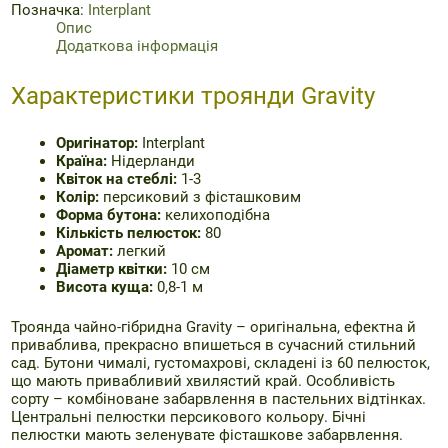
Гравіті,
Позначка:
Interplant
10
Опис
см
Додаткова інформація
кількість
Характеристики троянди Gravity
Оригінатор:
Interplant
Країна:
Нідерланди
Квіток на стеблі:
1-3
Колір:
персиковий з фісташковим
Форма бутона:
келихоподібна
Кількість пелюсток:
80
Аромат:
легкий
Діаметр квітки:
10 см
Висота куща:
0,8-1 м
Троянда чайно-гібридна Gravity – оригінальна, ефектна й
приваблива, прекрасно впишеться в сучасний стильний
сад. Бутони чималі, густомахрові, складені із 60 пелюсток,
що мають привабливий хвилястий край. Особливість
сорту – комбіноване забарвлення в пастельних відтінках.
Центральні пелюстки персикового кольору. Бічні
пелюстки мають зеленувате фісташкове забарвлення.