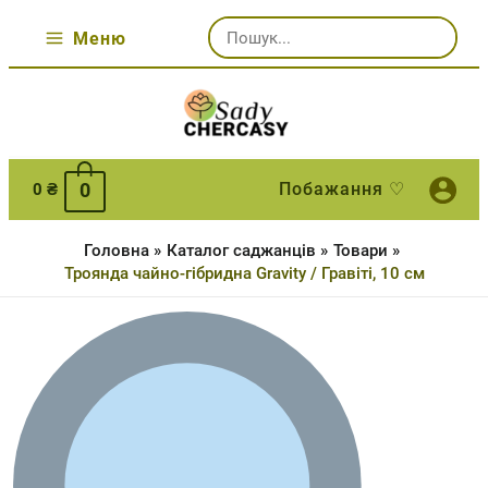
Перейти
Шукати:
до
Меню
Main
вмісту
Menu
0
Побажання ♡
0
₴
Головна
Каталог саджанців
Товари
Троянда чайно-гібридна Gravity / Гравіті, 10 см