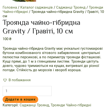
Головна
/
Каталог саджанців
/
Саджанці Троянд
/
Троянди
Чайно-гібридні
/ Троянда чайно-гібридна Gravity / Гравіті, 10
см
Троянда чайно-гібридна
Gravity / Гравіті, 10 см
100
₴
Троянда чайно-гібридна Gravity має унікальні густомахрові
бутони комбінованого хітового забарвлення: центральні
пелюстки персикові, а по периметру троянди фісташкові.
Кущі прямі, до 1 м з глянцевим листям. Троянди цвітуть
довго, чудово тримаються на кущах, витривалі до різної
погоди. Стійкість до морозів і хвороб хороша.
В побажання
Троянда
чайно-
гібридна
Додати в кошик
Gravity
/
Категорії:
Саджанці Троянд
,
Троянди Чайно-гібридні