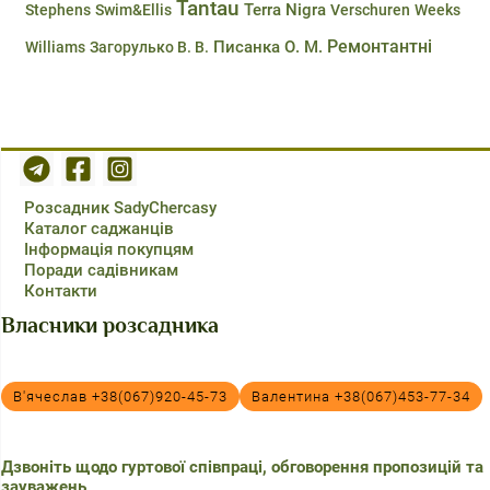
Tantau
Terra Nigra
Stephens
Swim&Ellis
Verschuren
Weeks
Ремонтантні
Писанка О. М.
Williams
Загорулько В. В.
Розсадник SadyChercasy
Каталог саджанців
Інформація покупцям
Поради садівникам
Контакти
Власники розсадника
В'ячеслав +38(067)920-45-73
Валентина +38(067)453-77-34
Дзвоніть щодо гуртової співпраці, обговорення пропозицій та
зауважень