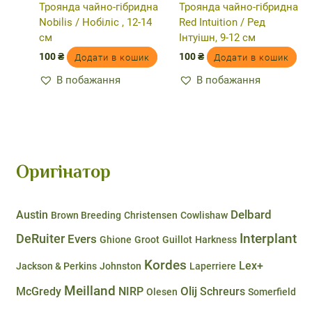
Троянда чайно-гібридна
Троянда чайно-гібридна
Nobilis / Нобіліс , 12-14
Red Intuition / Ред
см
Інтуішн, 9-12 см
100
₴
100
₴
Додати в кошик
Додати в кошик
В побажання
В побажання
Оригінатор
Delbard
Austin
Brown Breeding
Christensen
Cowlishaw
DeRuiter
Interplant
Evers
Ghione
Groot
Guillot
Harkness
Kordes
Lex+
Jackson & Perkins
Johnston
Laperriere
Meilland
Olij
McGredy
NIRP
Schreurs
Olesen
Somerfield