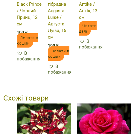
Black Prince
гібридна
Antike /
/ Чорний
Augusta
Антік, 13
Принц, 12
Luise /
см
см
Августа
Читати
Луїза, 15
далі
100
₴
см
Додати в
В
кошик
100
₴
побажання
Додати в
В
кошик
побажання
В
побажання
Схожі товари