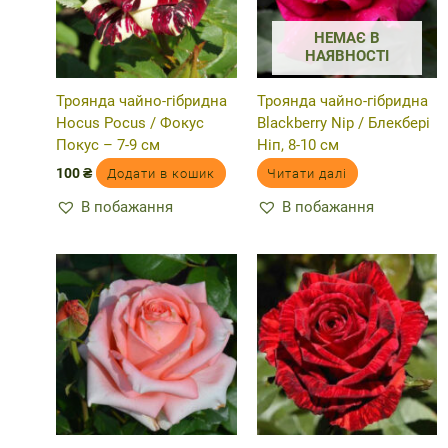
НЕМАЄ В
НАЯВНОСТІ
Троянда чайно-гібридна
Троянда чайно-гібридна
Hocus Pocus / Фокус
Blackberry Nip / Блекбері
Покус – 7-9 см
Ніп, 8-10 см
100
₴
Додати в кошик
Читати далі
В побажання
В побажання