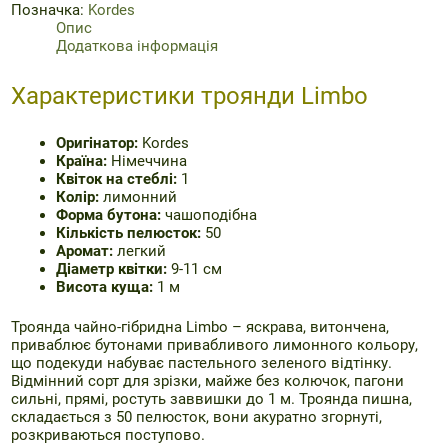
Лімбо,
Позначка:
Kordes
11
Опис
см
Додаткова інформація
кількість
Характеристики троянди Limbo
Оригінатор:
Kordes
Країна:
Німеччина
Квіток на стеблі:
1
Колір:
лимонний
Форма бутона:
чашоподібна
Кількість пелюсток:
50
Аромат:
легкий
Діаметр квітки:
9-11 см
Висота куща:
1 м
Троянда чайно-гібридна Limbo – яскрава, витончена,
приваблює бутонами привабливого лимонного кольору,
що подекуди набуває пастельного зеленого відтінку.
Відмінний сорт для зрізки, майже без колючок, пагони
сильні, прямі, ростуть заввишки до 1 м. Троянда пишна,
складається з 50 пелюсток, вони акуратно згорнуті,
розкриваються поступово.