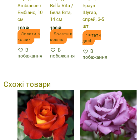
Ambiance /
Bella Vita /
Браун
Ембіанс, 10
Бела Віта,
Шугар,
см
14 см
спрей, 3-5
шт.
100
₴
100
₴
Додати в
Додати в
Читати
кошик
кошик
далі
В
В
В
побажання
побажання
побажання
Схожі товари