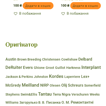
100
₴
100
₴
Додати в кошик
Додати в кошик
В побажання
В побажання
Оригінатор
Delbard
Austin
Brown Breeding
Christensen
Cowlishaw
DeRuiter
Interplant
Evers
Ghione
Groot
Guillot
Harkness
Kordes
Lex+
Jackson & Perkins
Johnston
Laperriere
Meilland
Olij
McGredy
NIRP
Schreurs
Olesen
Somerfield
Tantau
Terra Nigra
Stephens
Swim&Ellis
Verschuren
Weeks
Ремонтантні
Писанка О. М.
Williams
Загорулько В. В.