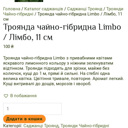
Головна
/
Каталог саджанців
/
Саджанці Троянд
/
Троянди
Чайно-гібридні
/ Троянда чайно-гібридна Limbo / Лімбо, 11
см
Троянда чайно-гібридна Limbo
/ Лімбо, 11 см
100
₴
Троянда чайно-гібридна Limbo з привабними квітами
яскравого лимонного кольору з ніжним зеленуватим
відтінком. Троянди підходять для зрізки, майже без
колючок, кущі до 1 м, прямі й сильні. На стеблі одна
велика квітка. Цвітіння тривале, повторне. Аромат легкий.
Кущі витривалі до дощів, морозів і хвороб.
В побажання
Троянда
чайно-
гібридна
Додати в кошик
Limbo
/
Категорії:
Саджанці Троянд
,
Троянди Чайно-гібридні