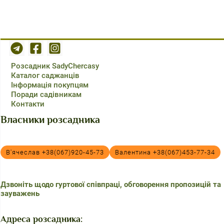
Розсадник SadyChercasy
Каталог саджанців
Інформація покупцям
Поради садівникам
Контакти
Власники розсадника
В'ячеслав +38(067)920-45-73
Валентина +38(067)453-77-34
Дзвоніть щодо гуртової співпраці, обговорення пропозицій та
зауважень
Адреса розсадника: