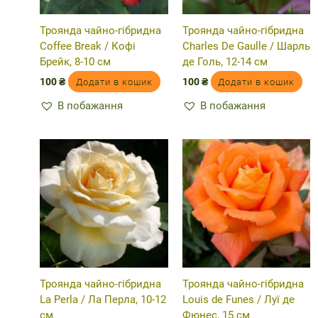
Троянда чайно-гібридна
Троянда чайно-гібридна
Coffee Break / Кофі
Charles De Gaulle / Шарль
Брейк, 8-10 см
де Голь, 12-14 см
100
₴
100
₴
Додати в кошик
Додати в кошик
В побажання
В побажання
Троянда чайно-гібридна
Троянда чайно-гібридна
La Perla / Ла Перла, 10-12
Louis de Funes / Луї де
см
Фюнес, 15 см