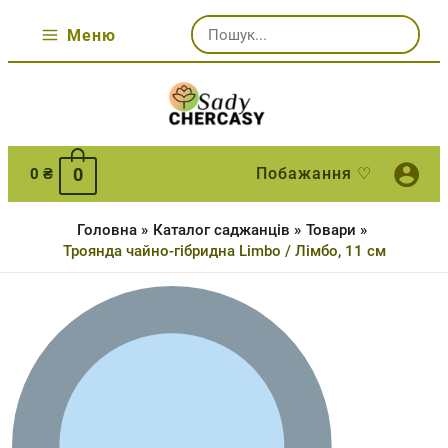
Перейти
Шукати:
до
Меню
Main
вмісту
Menu
0
Побажання ♡
0
₴
Головна
Каталог саджанців
Товари
Троянда чайно-гібридна Limbo / Лімбо, 11 см