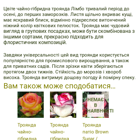
Цвіте чайно-гібридна троянда Лімбо тривалий період до
осені, до перших заморозків. Листя щільно вкриває кущі,
має яскравий блиск, відмінно підкреслює витончений
ніжний колір квіткових пелюсток. Троянда має чудовий
вигляд в групових посадках, може бути скомбінована з
іншими сортами, прекрасно підходить для
флористичних композицій.
Завдяки універсальності цей вид троянди користується
популярністю для промислового вирощування, а також
для приватних садів. Після зрізки квіти зберігаються
протягом двох тижнів. Стійкість до морозів і хвороб
висока. Троянда витримує дощову погоду й помірну спеку.
Вам також може сподобатися…
НЕМАЄ
В
НАЯВНОСТІ
Троянда
Троянда
Троянда
чайно-
чайно-
патіо Brown
гібридна
гібридна
Sugar /