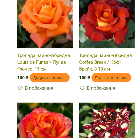
Троянда чайно-гібридна
Троянда чайно-гібридна
Louis de Funes / Луї де
Coffee Break / Кофі
Фюнес, 15 см
Брейк, 8-10 см
100
₴
100
₴
Додати в кошик
Додати в кошик
В побажання
В побажання