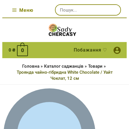
Перейти
Шукати:
до
Меню
Main
вмісту
Menu
0
Побажання ♡
0
₴
Головна
Каталог саджанців
Товари
Троянда чайно-гібридна White Chocolate / Уайт
Чоклат, 12 см