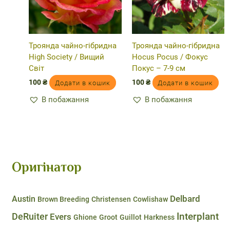
Троянда чайно-гібридна
Троянда чайно-гібридна
High Society / Вищий
Hocus Pocus / Фокус
Світ
Покус – 7-9 см
100
₴
100
₴
Додати в кошик
Додати в кошик
В побажання
В побажання
Оригінатор
Delbard
Austin
Brown Breeding
Christensen
Cowlishaw
DeRuiter
Interplant
Evers
Ghione
Groot
Guillot
Harkness