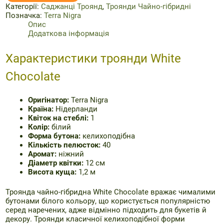
Chocolate
Категорії:
Саджанці Троянд
,
Троянди Чайно-гібридні
/
Позначка:
Terra Nigra
Уайт
Опис
Чоклат,
Додаткова інформація
12
см
Характеристики троянди White
кількість
Chocolate
Оригінатор:
Terra Nigra
Країна:
Нідерланди
Квіток на стеблі:
1
Колір:
білий
Форма бутона:
келихоподібна
Кількість пелюсток:
40
Аромат:
ніжний
Діаметр квітки:
12 см
Висота куща:
1,2 м
Троянда чайно-гібридна White Chocolate вражає чималими
бутонами білого кольору, що користується популярністю
серед наречених, адже відмінно підходить для букетів й
декору. Троянди класичної келихоподібної форми