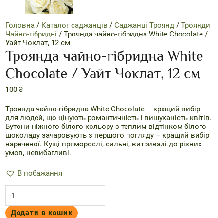
Головна
/
Каталог саджанців
/
Саджанці Троянд
/
Троянди
Чайно-гібридні
/ Троянда чайно-гібридна White Chocolate /
Уайт Чоклат, 12 см
Троянда чайно-гібридна White
Chocolate / Уайт Чоклат, 12 см
100
₴
Троянда чайно-гібридна White Chocolate – кращий вибір
для людей, що цінують романтичність і вишуканість квітів.
Бутони ніжного білого кольору з теплим відтінком білого
шоколаду зачаровують з першого погляду – кращий вибір
нареченої. Кущі пряморослі, сильні, витривалі до різних
умов, невибагливі.
В побажання
Троянда
чайно-
гібридна
Додати в кошик
White