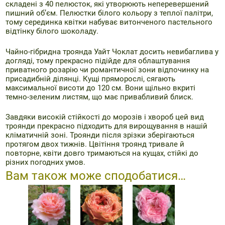
складені з 40 пелюсток, які утворюють неперевершений
пишний об’єм. Пелюстки білого кольору з теплої палітри,
тому серединка квітки набуває витонченого пастельного
відтінку білого шоколаду.
Чайно-гібридна троянда Уайт Чоклат досить невибаглива у
догляді, тому прекрасно підійде для облаштування
приватного розарію чи романтичної зони відпочинку на
присадибній ділянці. Кущі пряморослі, сягають
максимальної висоти до 120 см. Вони щільно вкриті
темно-зеленим листям, що має привабливий блиск.
Завдяки високій стійкості до морозів і хвороб цей вид
троянди прекрасно підходить для вирощування в нашій
кліматичній зоні. Троянди після зрізки зберігаються
протягом двох тижнів. Цвітіння троянд тривале й
повторне, квіти довго тримаються на кущах, стійкі до
різних погодних умов.
Вам також може сподобатися…