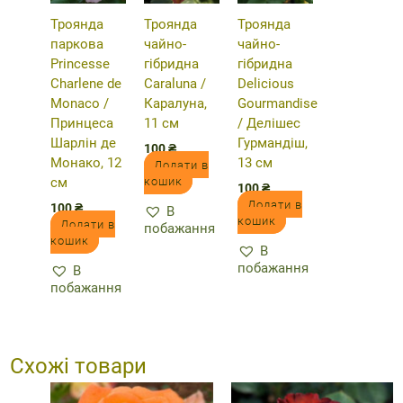
Троянда
Троянда
Троянда
паркова
чайно-
чайно-
Princesse
гібридна
гібридна
Charlene de
Caraluna /
Delicious
Monaco /
Каралуна,
Gourmandise
Принцеса
11 см
/ Делішес
Шарлін де
Гурмандіш,
100
₴
Монако, 12
13 см
Додати в
кошик
см
100
₴
Додати в
100
₴
В
кошик
Додати в
побажання
кошик
В
побажання
В
побажання
Схожі товари