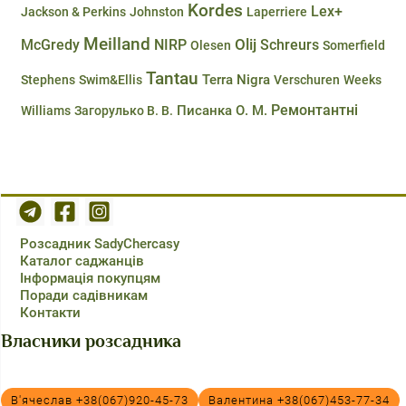
Kordes
Lex+
Jackson & Perkins
Johnston
Laperriere
Meilland
Olij
McGredy
NIRP
Schreurs
Olesen
Somerfield
Tantau
Terra Nigra
Stephens
Swim&Ellis
Verschuren
Weeks
Ремонтантні
Писанка О. М.
Williams
Загорулько В. В.
Розсадник SadyChercasy
Каталог саджанців
Інформація покупцям
Поради садівникам
Контакти
Власники розсадника
В'ячеслав +38(067)920-45-73
Валентина +38(067)453-77-34