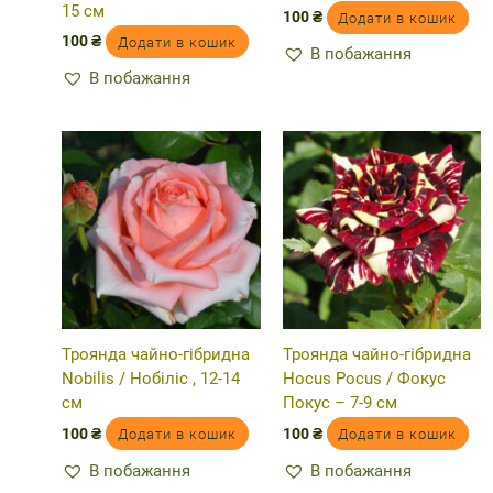
15 см
100
₴
Додати в кошик
100
₴
Додати в кошик
В побажання
В побажання
Троянда чайно-гібридна
Троянда чайно-гібридна
Nobilis / Нобіліс , 12-14
Hocus Pocus / Фокус
см
Покус – 7-9 см
100
₴
100
₴
Додати в кошик
Додати в кошик
В побажання
В побажання