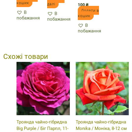
кошик
далі
100
₴
Додати в
В
В
кошик
побажання
побажання
В
побажання
Схожі товари
Троянда чайно-гібридна
Троянда чайно-гібридна
Big Purple / Біг Парпл, 11-
Monika / Моніка, 8-12 см