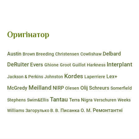
Оригінатор
Delbard
Austin
Brown Breeding
Christensen
Cowlishaw
DeRuiter
Interplant
Evers
Ghione
Groot
Guillot
Harkness
Kordes
Lex+
Jackson & Perkins
Johnston
Laperriere
Meilland
Olij
McGredy
NIRP
Schreurs
Olesen
Somerfield
Tantau
Terra Nigra
Stephens
Swim&Ellis
Verschuren
Weeks
Ремонтантні
Писанка О. М.
Williams
Загорулько В. В.