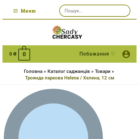
Перейти
Шукати:
до
Меню
Main
вмісту
Menu
0
Побажання ♡
0
₴
Головна
Каталог саджанців
Товари
Троянда паркова Helena / Хелена, 12 см