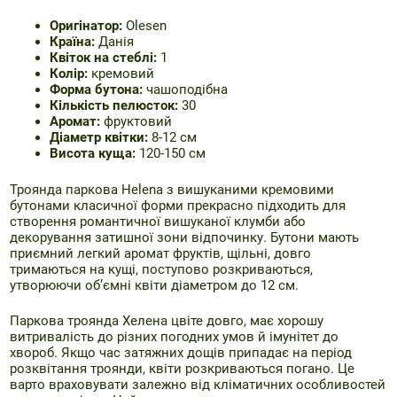
Ори
гінатор:
Olesen
Країна:
Данія
Квіток на стеблі:
1
Колір:
кремовий
Форма бутона:
чашоподібна
Кількість пелюсток:
30
Аромат:
фруктовий
Діаметр квітки:
8-12 см
Висота куща:
120-150 см
Троянда паркова Helena з вишуканими кремовими
бутонами класичної форми прекрасно підходить для
створення романтичної вишуканої клумби або
декорування затишної зони відпочинку. Бутони мають
приємний легкий аромат фруктів, щільні, довго
тримаються на кущі, поступово розкриваються,
утворюючи об’ємні квіти діаметром до 12 см.
Паркова троянда Хелена цвіте довго, має хорошу
витривалість до різних погодних умов й імунітет до
хвороб. Якщо час затяжних дощів припадає на період
розквітання троянди, квіти розкриваються погано. Це
варто враховувати залежно від кліматичних особливостей