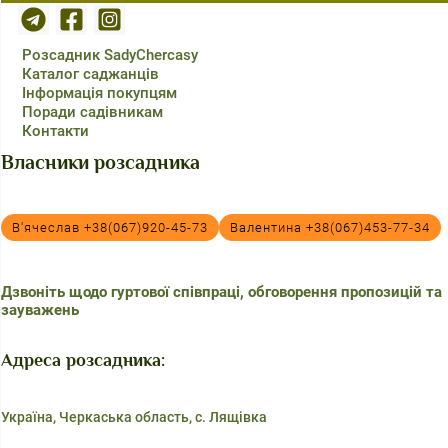
Розсадник SadyChercasy
Каталог саджанців
Інформація покупцям
Поради садівникам
Контакти
Власники розсадника
В'ячеслав +38(067)920-45-73
Валентина +38(067)453-77-34
Дзвоніть щодо гуртової співпраці, обговорення пропозицій та
зауважень
Адреса розсадника:
Україна, Черкаська область, с. Лящівка