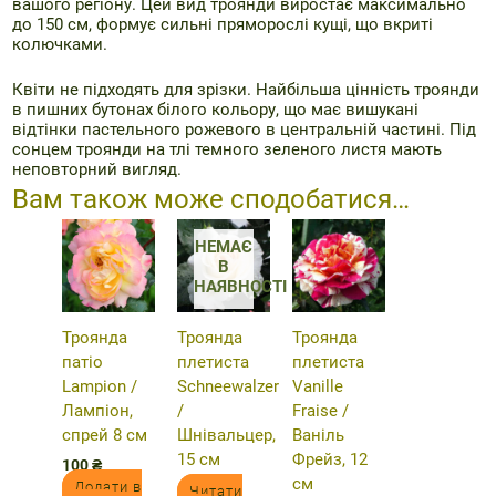
вашого регіону. Цей вид троянди виростає максимально
до 150 см, формує сильні пряморослі кущі, що вкриті
колючками.
Квіти не підходять для зрізки. Найбільша цінність троянди
в пишних бутонах білого кольору, що має вишукані
відтінки пастельного рожевого в центральній частині. Під
сонцем троянди на тлі темного зеленого листя мають
неповторний вигляд.
Вам також може сподобатися…
НЕМАЄ
В
НАЯВНОСТІ
Троянда
Троянда
Троянда
патіо
плетиста
плетиста
Lampion /
Schneewalzer
Vanille
Лампіон,
/
Fraise /
спрей 8 см
Шнівальцер,
Ваніль
15 см
Фрейз, 12
100
₴
см
Додати в
Читати