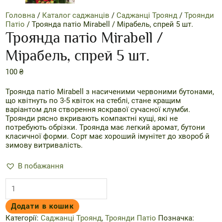
Головна
/
Каталог саджанців
/
Саджанці Троянд
/
Троянди
Патіо
/ Троянда патіо Mirabell / Мірабель, спрей 5 шт.
Троянда патіо Mirabell /
Мірабель, спрей 5 шт.
100
₴
Троянда патіо Mirabell з насиченими червоними бутонами,
що квітнуть по 3-5 квіток на стеблі, стане кращим
варіантом для створення яскравої сучасної клумби.
Троянди рясно вкривають компактні кущі, які не
потребують обрізки. Троянда має легкий аромат, бутони
класичної форми. Сорт має хороший імунітет до хвороб й
зимову витривалість.
В побажання
Троянда
патіо
Mirabell
Додати в кошик
/
Мірабель,
Категорії:
Саджанці Троянд
,
Троянди Патіо
Позначка: