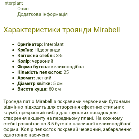
спрей
Interplant
5
Опис
шт.
Додаткова інформація
кількість
Характеристики троянди Mirabell
Оригінатор:
Interplant
Країна:
Нідерланди
Квіток на стеблі:
3-5
Колір:
червоний
Форма бутона:
келихоподібна
Кількість пелюсток:
25
Аромат:
легкий
Діаметр квітки:
5 см
Висота куща:
60 см
Троянда патіо Mirabell з яскравими червоними бутонами
відмінно підходить для створення ефектних стильних
клумб, прекрасний вибір для групових посадок для
створення акценту на передньому плані. На кожному
стеблі розквітає по 3-5 бутонів класичної келихоподібної
форми. Колір пелюсток яскравий червоний, забарвлення
однотонне насичене.