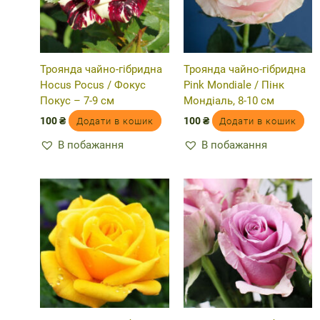
Троянда чайно-гібридна
Троянда чайно-гібридна
Hocus Pocus / Фокус
Pink Mondiale / Пінк
Покус – 7-9 см
Мондіаль, 8-10 см
100
₴
100
₴
Додати в кошик
Додати в кошик
В побажання
В побажання