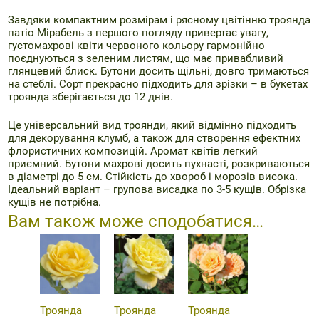
Завдяки компактним розмірам і рясному цвітінню троянда
патіо Мірабель з першого погляду привертає увагу,
густомахрові квіти червоного кольору гармонійно
поєднуються з зеленим листям, що має привабливий
глянцевий блиск. Бутони досить щільні, довго тримаються
на стеблі. Сорт прекрасно підходить для зрізки – в букетах
троянда зберігається до 12 днів.
Це універсальний вид троянди, який відмінно підходить
для декорування клумб, а також для створення ефектних
флористичних композицій. Аромат квітів легкий
приємний. Бутони махрові досить пухнасті, розкриваються
в діаметрі до 5 см. Стійкість до хвороб і морозів висока.
Ідеальний варіант – групова висадка по 3-5 кущів. Обрізка
кущів не потрібна.
Вам також може сподобатися…
Троянда
Троянда
Троянда