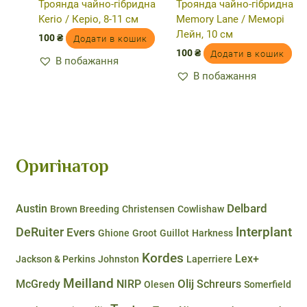
Троянда чайно-гібридна
Троянда чайно-гібридна
Kerio / Керіо, 8-11 см
Memory Lane / Меморі
Лейн, 10 см
100
₴
Додати в кошик
100
₴
Додати в кошик
В побажання
В побажання
Оригінатор
Delbard
Austin
Brown Breeding
Christensen
Cowlishaw
DeRuiter
Interplant
Evers
Ghione
Groot
Guillot
Harkness
Kordes
Lex+
Jackson & Perkins
Johnston
Laperriere
Meilland
Olij
McGredy
NIRP
Schreurs
Olesen
Somerfield