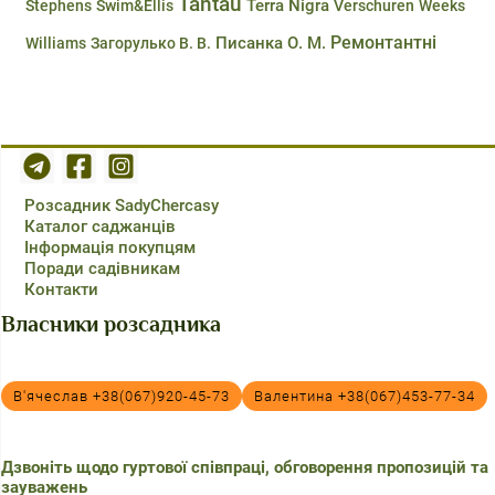
Tantau
Terra Nigra
Stephens
Swim&Ellis
Verschuren
Weeks
Ремонтантні
Писанка О. М.
Williams
Загорулько В. В.
Розсадник SadyChercasy
Каталог саджанців
Інформація покупцям
Поради садівникам
Контакти
Власники розсадника
В'ячеслав +38(067)920-45-73
Валентина +38(067)453-77-34
Дзвоніть щодо гуртової співпраці, обговорення пропозицій та
зауважень