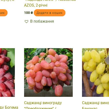
AZOS, 2-річні
100
₴
шик
Додати в кошик
В побажання
і
Саджанці винограду
Саджанці вин
ду Богема
“Преображение” /
Бананас