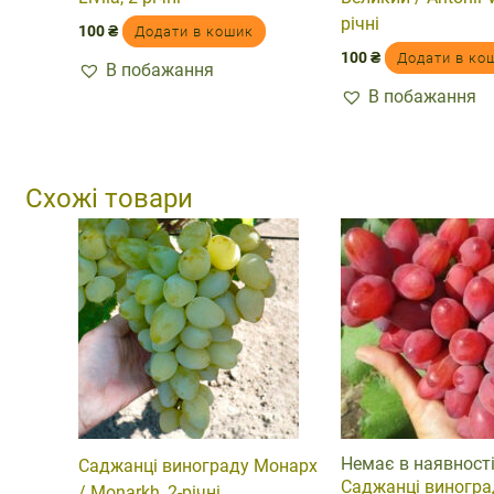
річні
100
₴
Додати в кошик
100
₴
Додати в ко
В побажання
В побажання
Схожі товари
Немає в наявност
Саджанці винограду Монарх
Саджанці виногра
/ Monarkh, 2-річні