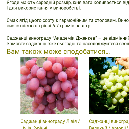
Ягоди мають середній розмір, їхня вага коливається від
і для використання у виноробстві.
Смак ягід цього сорту є гармонійним та столовим. Вин
кислотністю на рівні 6-7 грамів на літр.
Саджанці винограду “Академік Дженєєв” – це відмінний 
Замовте саджанці вже сьогодні та насолоджуйтеся сво
Вам також може сподобатися…
Саджанці винограду Лівія /
Саджанці виногра
Liviia, 2-річні
Великий / Antonii V