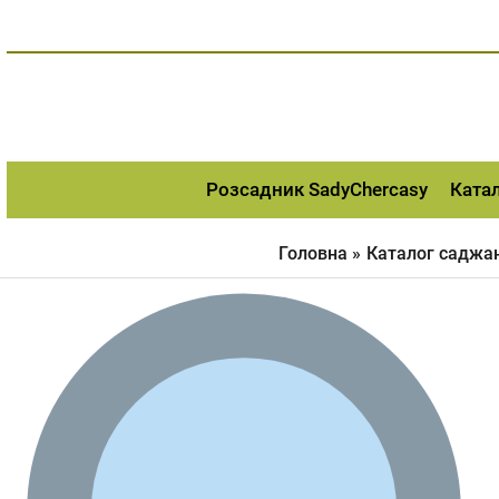
Перейти
до
вмісту
Розсадник SadyChercasy
Ката
Головна
Каталог саджа