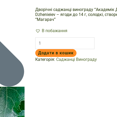
Дворічні саджанці винограду “Академік 
Dzhenieiev – ягоди до 14 г, солодкі, створ
“Магарач”
В побажання
Саджанці
винограду
Академік
Додати в кошик
Дженєєв
/
Категорія:
Саджанці Винограду
Akademik
Dzhenieiev,
2-
річні
кількість