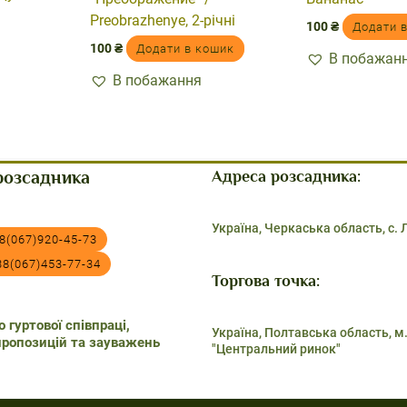
Preobrazhenye, 2-річні
100
₴
Додати 
100
₴
Додати в кошик
В побажан
В побажання
розсадника
Адреса розсадника:
Україна, Черкаська область, с.
8(067)920-45-73
38(067)453-77-34
Торгова точка:
 гуртової співпраці,
Україна, Полтавська область, м
пропозицій та зауважень
"Центральний ринок"