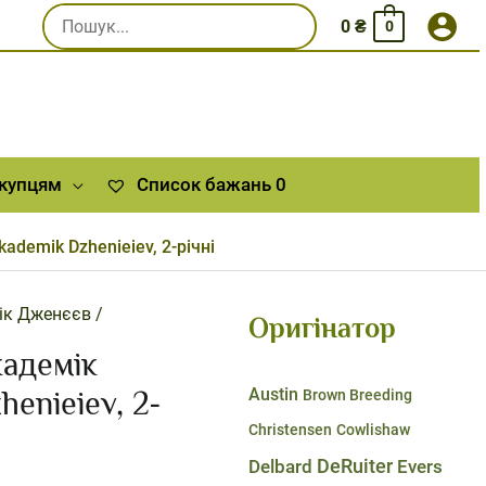
Шукати:
0
₴
0
окупцям
Список бажань
0
demik Dzhenieiev, 2-річні
ік Дженєєв /
Оригінатор
кадемік
Austin
enieiev, 2-
Brown Breeding
Christensen
Cowlishaw
DeRuiter
Delbard
Evers