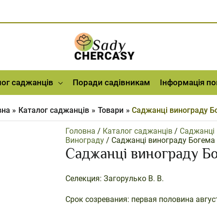
лог саджанців
Поради садівникам
Інформація п
вна
Каталог саджанців
Товари
Саджанці винограду Б
Головна
/
Каталог саджанців
/
Саджанці
Винограду
/ Саджанці винограду Богема
Саджанці винограду Б
Селекция: Загорулько В. В.
Срок созревания: первая половина авгус