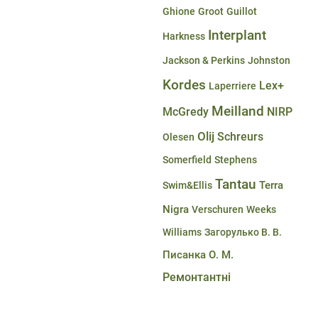
Ghione
Groot
Guillot
Interplant
Harkness
Jackson & Perkins
Johnston
Kordes
Lex+
Laperriere
Meilland
McGredy
NIRP
Olij
Schreurs
Olesen
Somerfield
Stephens
Tantau
Terra
Swim&Ellis
Nigra
Verschuren
Weeks
Williams
Загорулько В. В.
Писанка О. М.
Ремонтантні