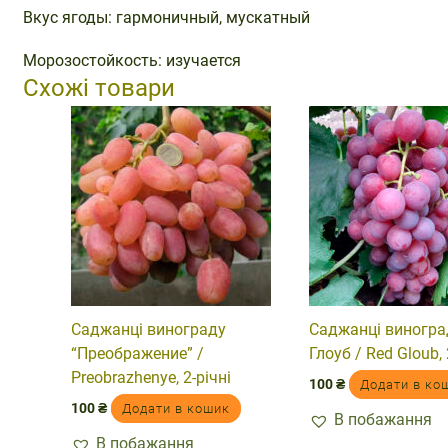
Вкус ягоды: гармоничный, мускатный
Морозостойкость: изучается
Схожі товари
Саджанці винограду
Саджанці виногра
“Преображение” /
Глоуб / Red Gloub, 
Preobrazhenye, 2-річні
100
₴
Додати в ко
100
₴
Додати в кошик
В побажання
В побажання