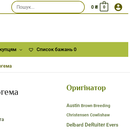
Шукати:
0
₴
0
окупцям
Список бажань
0
огема
Оригінатор
огема
Austin
Brown Breeding
Christensen
Cowlishaw
та
DeRuiter
Delbard
Evers