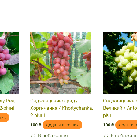
ду Ред
Саджанці винограду
Саджанці вино
2-річні
Хортичанка / Khortychanka,
Великий / Anton
2-річні
річні
шик
100
₴
100
₴
Додати в кошик
Додати 
В побажання
В побажан