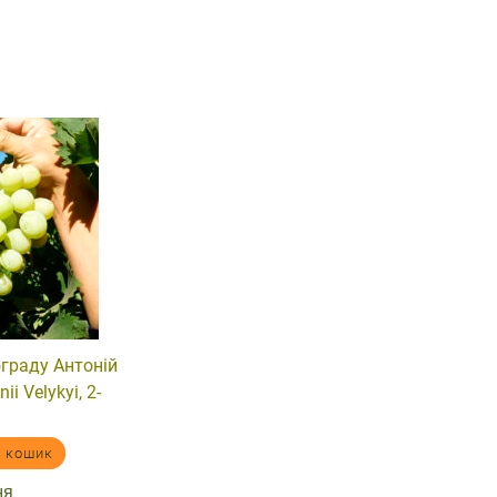
граду Антоній
ii Velykyi, 2-
в кошик
ня