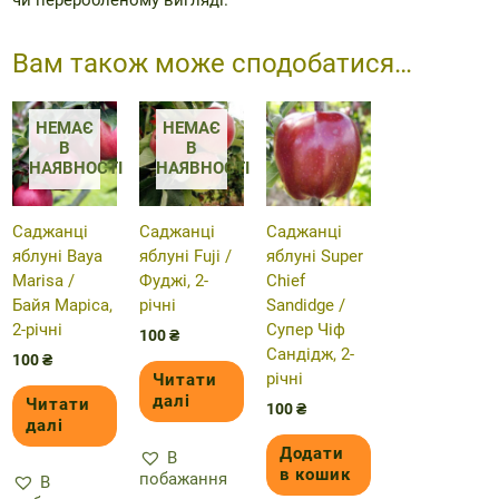
Вам також може сподобатися…
НЕМАЄ
НЕМАЄ
В
В
НАЯВНОСТІ
НАЯВНОСТІ
Саджанці
Саджанці
Саджанці
яблуні Baya
яблуні Fuji /
яблуні Super
Marisa /
Фуджі, 2-
Chief
Байя Маріса,
річні
Sandidge /
2-річні
Супер Чіф
100
₴
Сандідж, 2-
100
₴
річні
Читати
далі
Читати
100
₴
далі
Додати
В
в кошик
побажання
В