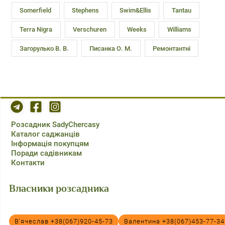
Somerfield
Stephens
Swim&Ellis
Tantau
Terra Nigra
Verschuren
Weeks
Williams
Загорулько В. В.
Писанка О. М.
Ремонтантні
Розсадник SadyChercasy
Каталог саджанців
Інформація покупцям
Поради садівникам
Контакти
Власники розсадника
В'ячеслав +38(067)920-45-73
Валентина +38(067)453-77-34