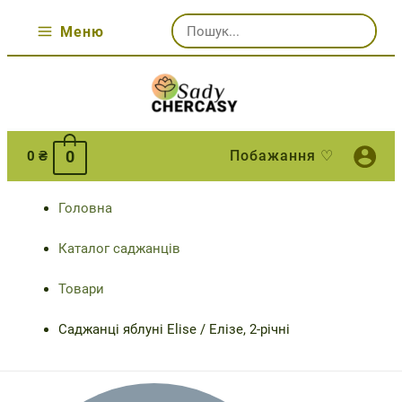
Перейти
Шукати:
до
Меню
Main
вмісту
Menu
Побажання ♡
0
0
₴
Головна
Каталог саджанців
Товари
Саджанці яблуні Elise / Елізе, 2-річні