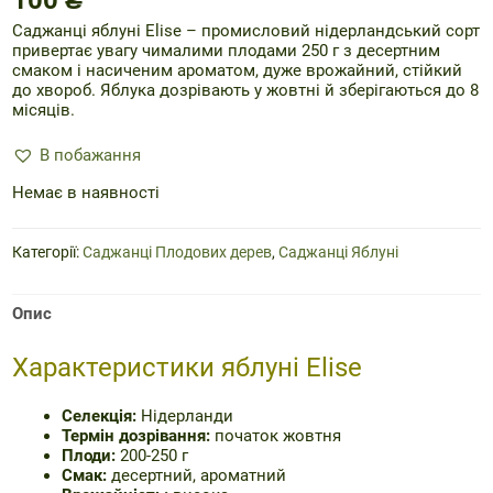
Саджанці яблуні Elise – промисловий нідерландський сорт
привертає увагу чималими плодами 250 г з десертним
смаком і насиченим ароматом, дуже врожайний, стійкий
до хвороб. Яблука дозрівають у жовтні й зберігаються до 8
місяців.
В побажання
Немає в наявності
Категорії:
Саджанці Плодових дерев
,
Саджанці Яблуні
Опис
Характеристики яблуні Elise
Селекція:
Нідерланди
Термін дозрівання:
початок жовтня
Плоди:
200-250 г
Смак:
десертний, ароматний