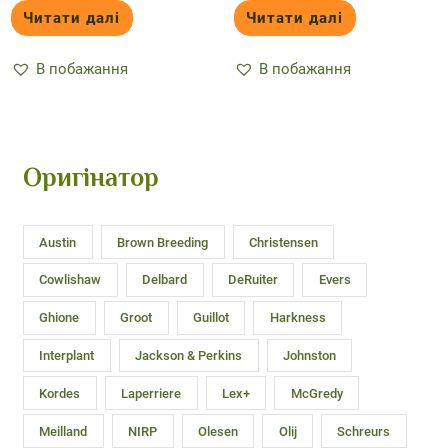
Читати далі
Читати далі
В побажання
В побажання
Оригінатор
Austin
Brown Breeding
Christensen
Cowlishaw
Delbard
DeRuiter
Evers
Ghione
Groot
Guillot
Harkness
Interplant
Jackson & Perkins
Johnston
Kordes
Laperriere
Lex+
McGredy
Meilland
NIRP
Olesen
Olij
Schreurs