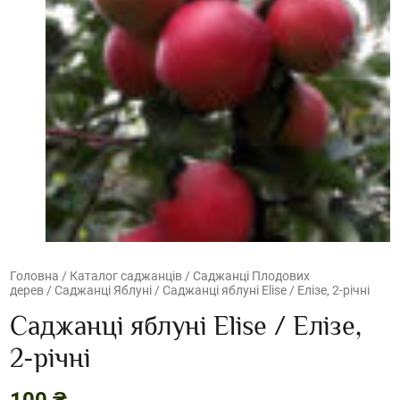
Головна
/
Каталог саджанців
/
Саджанці Плодових
дерев
/
Саджанці Яблуні
/ Саджанці яблуні Elise / Елізе, 2-річні
Саджанці яблуні Elise / Елізе,
2-річні
100
₴