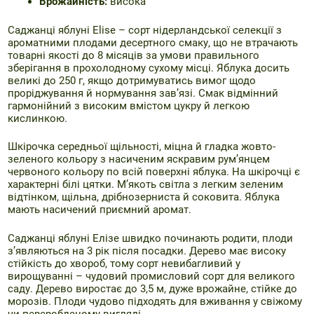
Врожайність:
висока
Саджанці яблуні Elise – сорт нідерландської селекції з
ароматними плодами десертного смаку, що не втрачають
товарні якості до 8 місяців за умови правильного
зберігання в прохолодному сухому місці. Яблука досить
великі до 250 г, якщо дотримуватись вимог щодо
проріджування й нормування зав’язі. Смак відмінний
гармонійний з високим вмістом цукру й легкою
кислинкою.
Шкірочка середньої щільності, міцна й гладка жовто-
зеленого кольору з насиченим яскравим рум’янцем
червоного кольору по всій поверхні яблука. На шкірочці є
характерні білі цятки. М’якоть світла з легким зеленим
відтінком, щільна, дрібнозерниста й соковита. Яблука
мають насичений приємний аромат.
Саджанці яблуні Елізе швидко починають родити, плоди
з’являються на 3 рік після посадки. Дерево має високу
стійкість до хвороб, тому сорт невибагливий у
вирощуванні – чудовий промисловий сорт для великого
саду. Дерево виростає до 3,5 м, дуже врожайне, стійке до
морозів. Плоди чудово підходять для вживання у свіжому
чи переробленому вигляді.