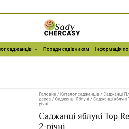
лог саджанців
Поради садівникам
Інформація п
Головна
/
Каталог саджанців
/
Саджанці П
дерев
/
Саджанці Яблуні
/ Саджанці яблуні T
річні
Саджанці яблуні Top Re
2-річні