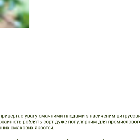
ї привертає увагу смачними плодами з насиченим цитрусов
рожайність роблять сорт дуже популярним для промисловог
нних смакових якостей.