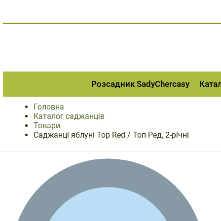
Перейти
до
вмісту
Розсадник SadyChercasy
Ката
Головна
Каталог саджанців
Товари
Саджанці яблуні Top Red / Топ Ред, 2-річні