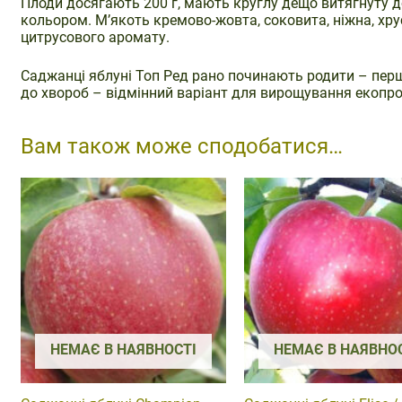
Плоди досягають 200 г, мають круглу дещо витягнуту
кольором. М’якоть кремово-жовта, соковита, ніжна, хр
цитрусового аромату.
Саджанці яблуні Топ Ред рано починають родити – перш
до хвороб – відмінний варіант для вирощування екопроду
Вам також може сподобатися…
НЕМАЄ В НАЯВНОСТІ
НЕМАЄ В НАЯВНО