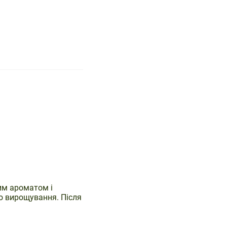
им ароматом і
о вирощування. Після