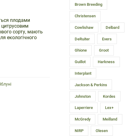
Brown Breeding
Christensen
ється плодами
і цитрусовим
Cowlishaw
Delbard
вого сорту, мають
для екологічного
DeRuiter
Evers
Ghione
Groot
Guillot
Harkness
Interplant
Яблуні
Jackson & Perkins
Johnston
Kordes
Laperriere
Lex+
McGredy
Meilland
NIRP
Olesen