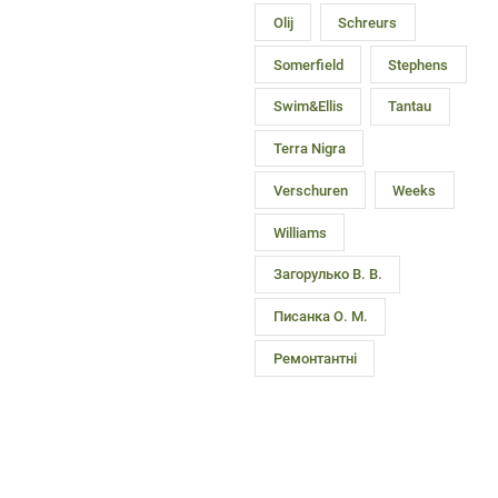
Olij
Schreurs
Somerfield
Stephens
Swim&Ellis
Tantau
Terra Nigra
Verschuren
Weeks
Williams
Загорулько В. В.
Писанка О. М.
Ремонтантні