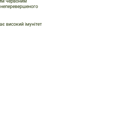
ним червоним
ь неперевершеного
ає високий імунітет