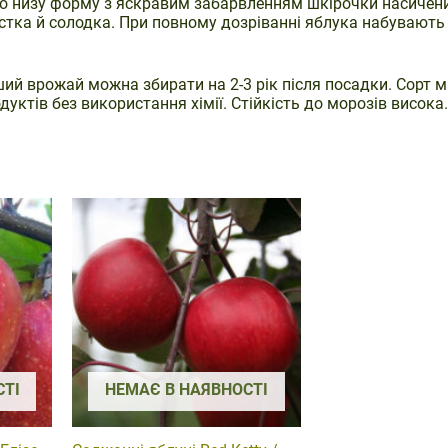
 до низу форму з яскравим забарвленням шкірочки насиче
устка й солодка. При повному дозріванні яблука набувают
ий врожай можна збирати на 2-3 рік після посадки. Сорт м
ктів без використання хімії. Стійкість до морозів висока.
СТІ
НЕМАЄ В НАЯВНОСТІ