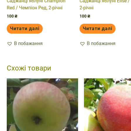
Саджанці яблуні Champion
Саджанці яблуні Elise / 
Red / Чемпіон Ред, 2-річні
2-річні
100
₴
100
₴
Читати далі
Читати далі
В побажання
В побажання
Схожі товари