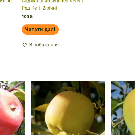
Елізе,
Саджанці яблуні Red Ketty /
Ред Кеті, 2-річні
100
₴
Читати далі
В побажання