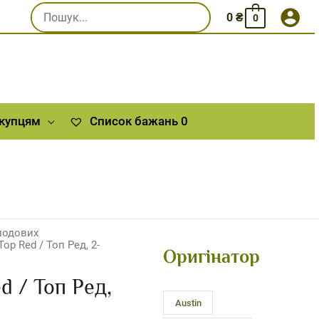
Шукати:
0
₴
0
окупцям
Список бажань
0
лодових
op Red / Топ Ред, 2-
Оригінатор
d / Топ Ред,
Austin